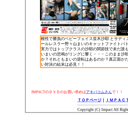
根性で勝負のベビーフェイス並木沙耶 とサディ
ールレスラー野々山まいのキャットファイトバ
実力ではトップクラスの沙耶の関節技で未だ誰
いまいの悲鳴がリングに響く・・・このまま沙
か？それともまいの逆転はあるのか？真正面か
い対決の結末は必見！！
IMPACTのＤＶＤのお買い求めは
アキバコムさん
で！！
ＴＯＰページ
｜
ＩＭＰＡＣＴ
Copyright (C) Impact All Righ