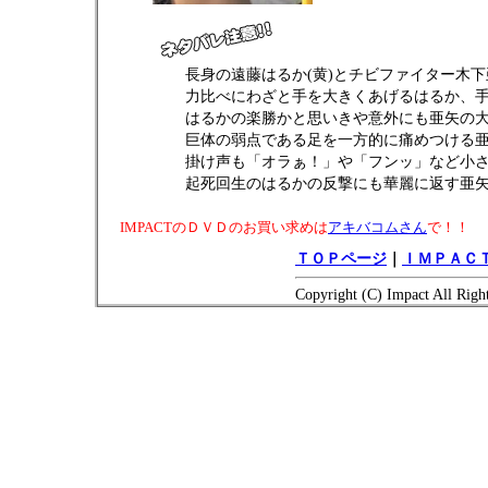
長身の遠藤はるか(黄)とチビファイター木下亜
力比べにわざと手を大きくあげるはるか、
はるかの楽勝かと思いきや意外にも亜矢の
巨体の弱点である足を一方的に痛めつける
掛け声も「オラぁ！」や「フンッ」など小
起死回生のはるかの反撃にも華麗に返す亜
IMPACTのＤＶＤのお買い求めは
アキバコムさん
で！！
ＴＯＰページ
｜
ＩＭＰＡＣＴ
Copyright (C) Impact All Righ